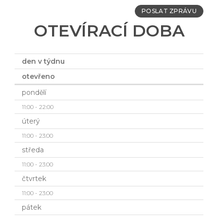
POSLAT ZPRÁVU
OTEVÍRACÍ DOBA
den v týdnu
otevřeno
pondělí
11:00 - 22:00
úterý
11:00 - 23:00
středa
11:00 - 23:00
čtvrtek
11:00 - 23:00
pátek