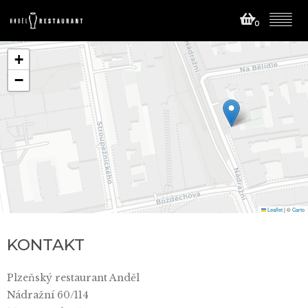
0
+
−
Leaflet
|
©
Carto
KONTAKT
Plzeňský restaurant Anděl
Nádražní 60/114