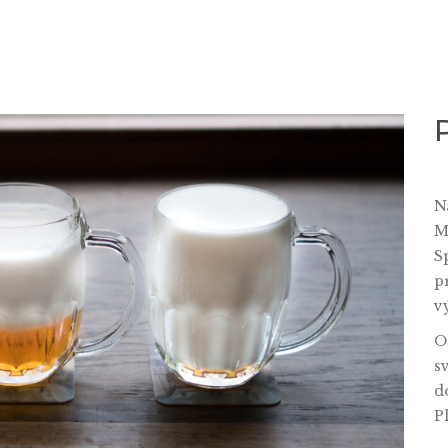
N
M
S
p
v
O
s
d
P