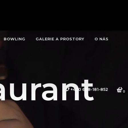
BOWLING
GALERIE A PROSTORY
O NÁS
aurant
+420 608-181-852
0