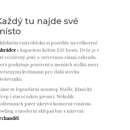
Každý tu najde své
místo
 klidném vnitrobloku si posedíte na velkorysé
ahrádce
s kapacitou kolem 250 hostů. Dvůr je v
étě rozšířený ještě o otevřenou zimní zahradu,
terá poskytuje posezení u menších stolků mezi
avěšenými květinami pro další stovku
ávštěvníků.
áme tu legendární nosntop Nudle, klasický
ýčep i staročeskou pivnici. Několik
odzemních pater ukrývá komorní vinárnu,
owling a moderní sklepní bar s názvem
rchanděl
.