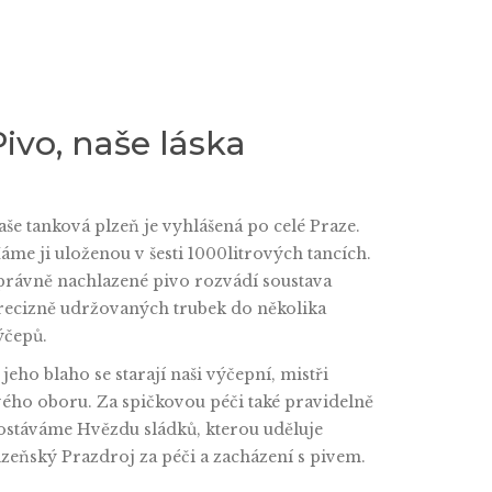
Pivo, naše láska
aše tanková plzeň je vyhlášená po celé Praze.
áme ji uloženou v šesti 1000litrových tancích.
právně nachlazené pivo rozvádí soustava
recizně udržovaných trubek do několika
ýčepů.
 jeho blaho se starají naši výčepní, mistři
vého oboru. Za spičkovou péči také pravidelně
ostáváme Hvězdu sládků, kterou uděluje
lzeňský Prazdroj za péči a zacházení s pivem.