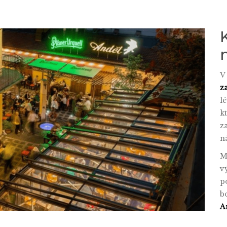
V
z
l
k
z
n
M
v
p
b
A